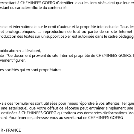
on permettant à CHEMINEES GOERG d'identifier le ou les liens visés ainsi que leur
stant du caractère illicite du contenu lié.
çaise et internationale sur le droit d'auteur et la propriété intellectuelle. Tous
et photographiques. La reproduction de tout ou partie de ce site Internet su
production des textes sur un support papier est autorisée dans le cadre pédagog
dification ni altération),
ivante : "Ce document provient du site Internet propriété de CHEMINEES GOERG. L
ivement figurer.
es sociétés qui en sont propriétaires.
ais des formulaires sont utilisées pour mieux répondre à vos attentes. Tel que l
 par une astérisque), que votre défaut de réponse peut entraîner simplemen
t destinées à CHEMINEES GOERG qui traitera vos demandes d'informations. Vous a
nant. Pour l'exercer, adressez-vous au secrétariat de CHEMINEES GOERG.
IHR - FRANCE