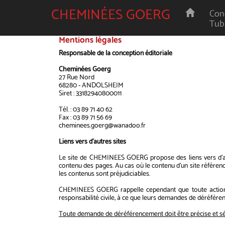
CHEMINÉES GOERG
Cond
Tub
Mentions légales
Responsable de la conception éditoriale
Cheminées Goerg
27 Rue Nord
68280 - ANDOLSHEIM
Siret : 33182940800011
Tél. : 03 89 71 40 62
Fax : 03 89 71 56 69
cheminees.goerg@wanadoo.fr
Liens vers d'autres sites
Le site de CHEMINEES GOERG propose des liens vers d'aut
contenu des pages. Au cas où le contenu d'un site référen
les contenus sont préjudiciables.
CHEMINEES GOERG rappelle cependant que toute action des
responsabilité civile, à ce que leurs demandes de déréférenc
Toute demande de déréférencement doit être précise et série