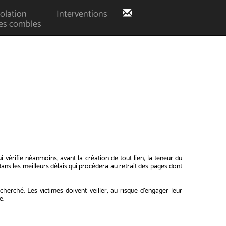
solation
Interventions
es combles
rifie néanmoins, avant la création de tout lien, la teneur du
ns les meilleurs délais qui procèdera au retrait des pages dont
erché. Les victimes doivent veiller, au risque d'engager leur
e.