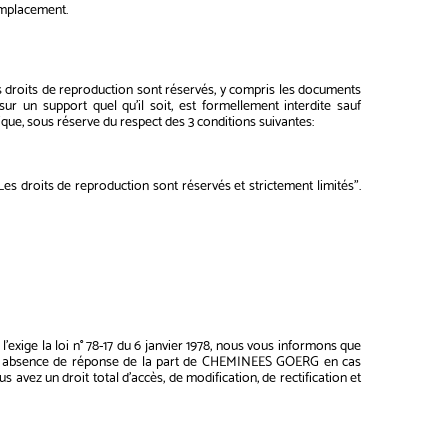
 emplacement.
 les droits de reproduction sont réservés, y compris les documents
r un support quel qu'il soit, est formellement interdite sauf
ique, sous réserve du respect des 3 conditions suivantes:
es droits de reproduction sont réservés et strictement limités".
'exige la loi n° 78-17 du 6 janvier 1978, nous vous informons que
t une absence de réponse de la part de CHEMINEES GOERG en cas
vez un droit total d'accès, de modification, de rectification et