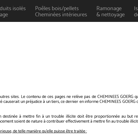
uits isolés
Poêles bois/pellets
Ramonage
I
age
Cheminées intérieures
& nettoyage
d
res sites. Le contenu de ces pages ne relève pas de CHEMINEES GOERG qui vé
cé causerait un préjudice à un tiers, ce dernier en informe CHEMINEES GOERG da
tinée à mettre fin à un trouble illicite doit être proportionnée au but rech
ement soient de nature à contribuer effectivement à mettre fin au trouble illicit
use, de telle manière qu'elle puisse être traitée :